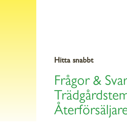
Produkter
Råd och
H
Hitta snabbt
Frågor & Sva
Trädgårdste
Återförsäljar