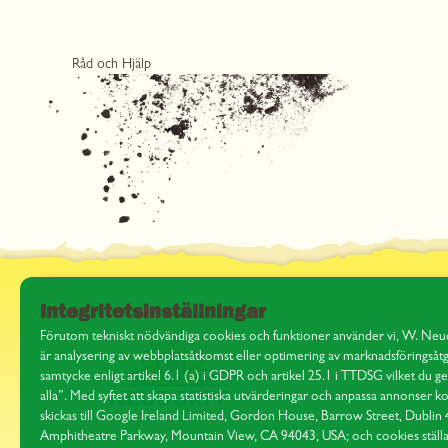
Råd och Hjälp
Integritetsinställningar
Förutom tekniskt nödvändiga cookies och funktioner använder vi, W. Neu
är analysering av webbplatsåtkomst eller optimering av marknadsföringsåtg
samtycke enligt artikel 6.1 (a) i GDPR och artikel 25.1 i TTDSG vilket du 
alla”. Med syftet att skapa statistiska utvärderingar och anpassa annonse
skickas till Google Ireland Limited, Gordon House, Barrow Street, Dublin
Amphitheatre Parkway, Mountain View, CA 94043, USA; och cookies ställas 