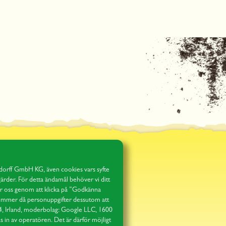
dorff GmbH KG, även cookies vars syfte
ärder. För detta ändamål behöver vi ditt
ger oss genom att klicka på ”Godkänna
r kommer då personuppgifter dessutom att
 4, Irland, moderbolag: Google LLC, 1600
in av operatören. Det är därför möjligt