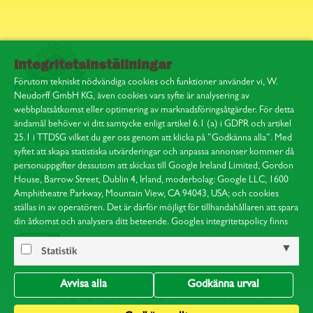
Integritetsinställningar
Förutom tekniskt nödvändiga cookies och funktioner använder vi, W.
Neudorff GmbH KG, även cookies vars syfte är analysering av
webbplatsåtkomst eller optimering av marknadsföringsåtgärder. För detta
ändamål behöver vi ditt samtycke enligt artikel 6.1 (a) i GDPR och artikel
25.1 i TTDSG vilket du ger oss genom att klicka på ”Godkänna alla”. Med
Om Neudorff
syftet att skapa statistiska utvärderingar och anpassa annonser kommer då
Kontakt
personuppgifter dessutom att skickas till Google Ireland Limited, Gordon
Press
House, Barrow Street, Dublin 4, Irland, moderbolag: Google LLC, 1600
Amphitheatre Parkway, Mountain View, CA 94043, USA; och cookies
ställas in av operatören. Det är därför möjligt för tillhandahållaren att spara
din åtkomst och analysera ditt beteende. Googles integritetspolicy finns
på:
https://policies.google.com/privacy
.
Hänvisning till behandlingen av dina uppgifter som samlats in på denna
Statistik
webbplats av Google i USA: Genom att klicka på ”Godkänna alla”
samtycker du samtidigt till att dina uppgifter behandlas i USA i enlighet med
Avvisa alla
Godkänna urval
artikel 49.1 stycke 1 (a) i GDPR. USA klassas av EU-domstolen som ett
Ansvarig utgivare
Användningsvillkor
Dataskydd
Sitemap
land med en otillräcklig nivå av dataskydd enligt EU-standarder. I synnerhet
Cookie-inställningar