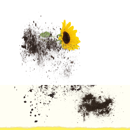
Råd och Hjälp
Frågor & Svar
Säkerhetsdatablad
Arkiv Säkerhetsdatablad
Downloads
Återförsäljare