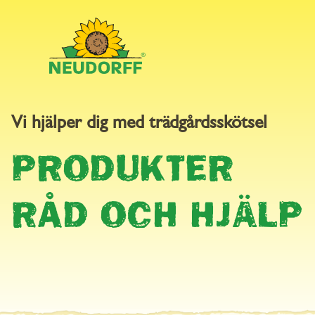
Vi hjälper dig med trädgårdsskötsel
Home
Produkter
PRODUKTER
Landingpages
Geting Effekt Spray
RÅD OCH HJÄLP
Graesmattegoedning
Neudorff
Neudosan Bladlöss Effekt
Ferramol Snigel Effekt