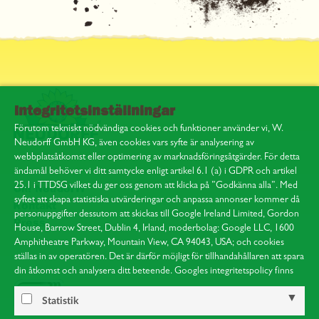
Integritetsinställningar
Förutom tekniskt nödvändiga cookies och funktioner använder vi, W.
Neudorff GmbH KG, även cookies vars syfte är analysering av
webbplatsåtkomst eller optimering av marknadsföringsåtgärder. För detta
ändamål behöver vi ditt samtycke enligt artikel 6.1 (a) i GDPR och artikel
25.1 i TTDSG vilket du ger oss genom att klicka på ”Godkänna alla”. Med
Om Neudorff
syftet att skapa statistiska utvärderingar och anpassa annonser kommer då
Kontakt
personuppgifter dessutom att skickas till Google Ireland Limited, Gordon
Press
House, Barrow Street, Dublin 4, Irland, moderbolag: Google LLC, 1600
Amphitheatre Parkway, Mountain View, CA 94043, USA; och cookies
ställas in av operatören. Det är därför möjligt för tillhandahållaren att spara
din åtkomst och analysera ditt beteende. Googles integritetspolicy finns
på:
https://policies.google.com/privacy
.
Hänvisning till behandlingen av dina uppgifter som samlats in på denna
Statistik
webbplats av Google i USA: Genom att klicka på ”Godkänna alla”