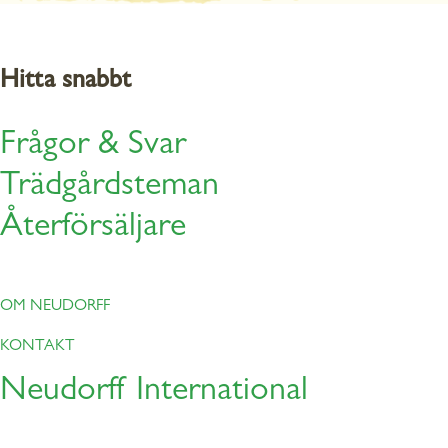
Hitta snabbt
←
Växtskydd
Snigel
Återställ filtrering
Frågor & Svar
Trädgårdsteman
Återförsäljare
OM NEUDORFF
KONTAKT
Neudorff International