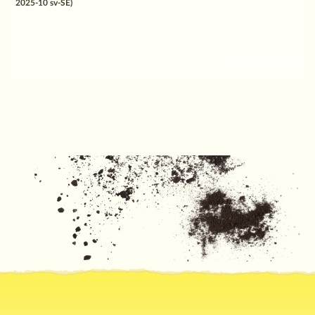
2025-10 sv-SE)
Till mapp (
0
)