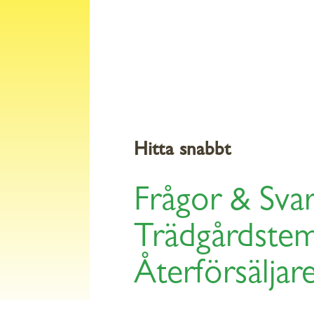
Produkter
Råd och
 &
Hitta snabbt
Frågor & Sva
Trädgårdste
Återförsäljar