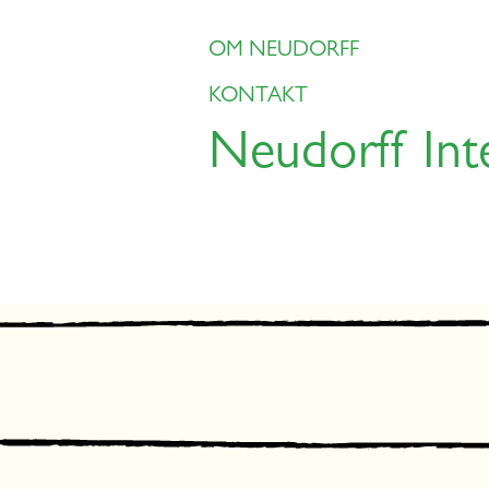
OM NEUDORFF
KONTAKT
Neudorff Int
ng
Växtskydd
Gräsmattor
Rosor
Frukt och 
er