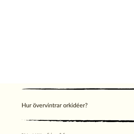
Sniglar
Ogräs
Gödsel
Komposteri
Rhododendron
Prydnadsträd
Krukväxt
Hur övervintrar orkidéer?