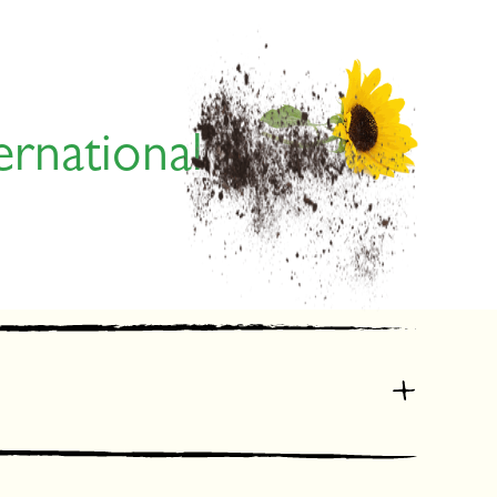
ernational
grönsaker
Balkong
Myror