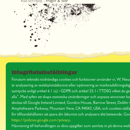
Frågor & Svar
Råd och Hjälp
Integritetsinställningar
Förutom tekniskt nödvändiga cookies och funktioner använder vi, W. Neu
är analysering av webbplatsåtkomst eller optimering av marknadsföringsåtg
samtycke enligt artikel 6.1 (a) i GDPR och artikel 25.1 i TTDSG vilket du 
alla”. Med syftet att skapa statistiska utvärderingar och anpassa annonse
skickas till Google Ireland Limited, Gordon House, Barrow Street, Dublin
Amphitheatre Parkway, Mountain View, CA 94043, USA; och cookies ställas 
för tillhandahållaren att spara din åtkomst och analysera ditt beteende. Goog
Om Neudorff
https://policies.google.com/privacy
.
Hänvisning till behandlingen av dina uppgifter som samlats in på denna w
Kontakt