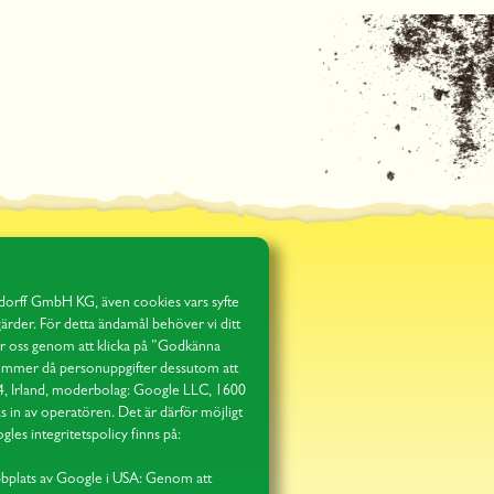
dorff GmbH KG, även cookies vars syfte
ärder. För detta ändamål behöver vi ditt
ger oss genom att klicka på ”Godkänna
r kommer då personuppgifter dessutom att
 4, Irland, moderbolag: Google LLC, 1600
in av operatören. Det är därför möjligt
les integritetspolicy finns på:
ebbplats av Google i USA: Genom att